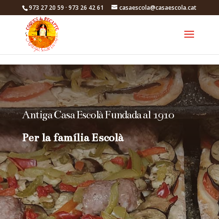
Skip to content
973 27 20 59 · 973 26 42 61
casaescola@casaescola.cat
Antiga Casa Escolà Fundada al 1910
Per la família Escolà